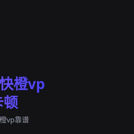
，快橙vp
卡顿
橙vp靠谱