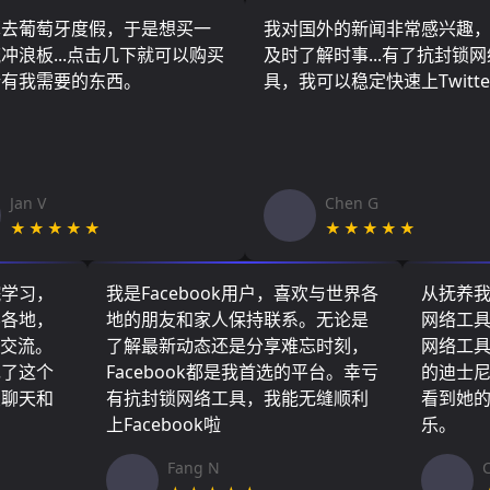
算去葡萄牙度假，于是想买一
我对国外的新闻非常感兴趣
冲浪板...点击几下就可以购买
及时了解时事...有了抗封锁
所有我需要的东西。
具，我可以稳定快速上Twitte
Jan V
Chen G
★★★★★
★★★★★
院学习，
我是Facebook用户，喜欢与世界各
从抚养
界各地，
地的朋友和家人保持联系。无论是
网络工
们交流。
了解最新动态还是分享难忘时刻，
网络工
现了这个
Facebook都是我首选的平台。幸亏
的迪士
友聊天和
有抗封锁网络工具，我能无缝顺利
看到她
上Facebook啦
乐。
Fang N